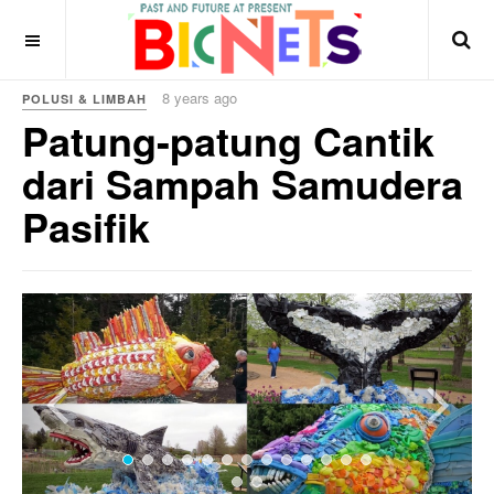
8 years ago
POLUSI & LIMBAH
Patung-patung Cantik
dari Sampah Samudera
Pasifik
Previous
Next
'Henry the Giant Fish' adalah patung pertama Pozzi
untuk proyek Washed Ashore.