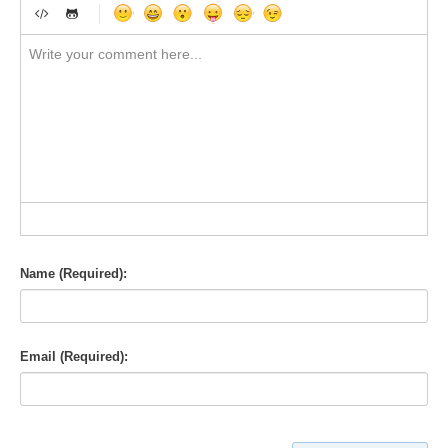
-
-
-
-
-
-
-
-
-
-
-
-
-
-
-
-
-
-
-
-
-
-
-
-
-
-
-
-
-
-
-
-
-
-
-
-
-
-
-
-
-
-
-
-
-
-
-
-
-
-
-
-
-
-
-
-
-
Name (Required):
Email (Required):