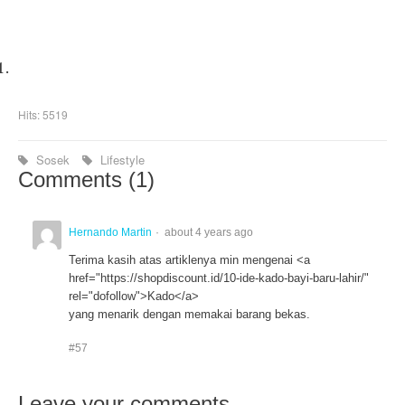
1.
Hits: 5519
Sosek
Lifestyle
Comments (
1
)
Hernando Martin
about 4 years ago
Terima kasih atas artiklenya min mengenai <a
href="https://shopdiscount.id/10-ide-kado-bayi-baru-lahir/"
rel="dofollow">Kado</a>
yang menarik dengan memakai barang bekas.
#57
Leave your comments